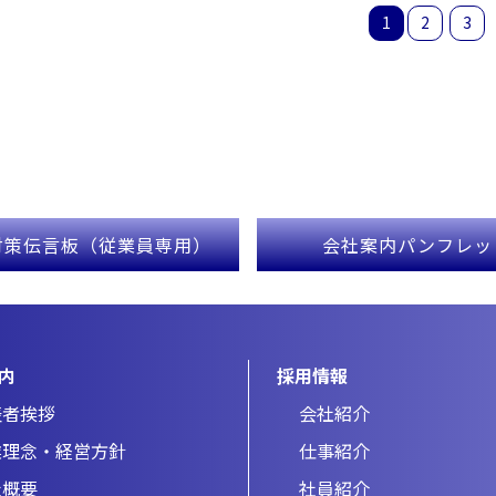
1
2
3
対策伝言板（従業員専用）
会社案内パンフレッ
内
採用情報
表者挨拶
会社紹介
業理念・経営方針
仕事紹介
社概要
社員紹介