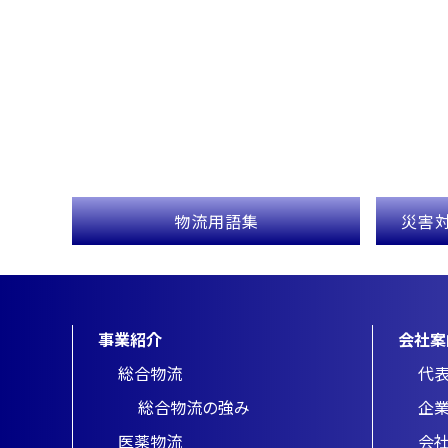
物流用語集
災害
事業紹介
会社案
総合物流
代
総合物流の強み
企
医薬物流
会